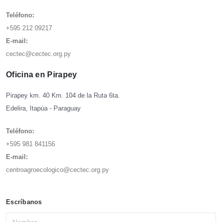
Teléfono:
+
5
9
5
2
1
2
0
9
2
1
7
E-mail:
cectec@cectec.org.py
Oficina en Pirapey
Pirapey km. 40 Km. 104 de la Ruta 6ta.
Edelira, Itapúa - Paraguay
Teléfono:
+
5
9
5
9
8
1
8
4
1
1
5
6
E-mail:
centroagroecologico@cectec.org.py
Escríbanos