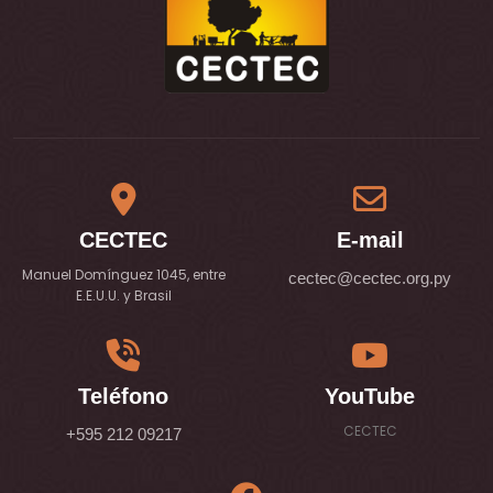
CECTEC
E-mail
Manuel Domínguez 1045, entre
cectec@cectec.org.py
E.E.U.U. y Brasil
Teléfono
YouTube
CECTEC
+
5
9
5
2
1
2
0
9
2
1
7